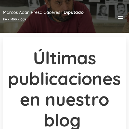
Marcos Adán Presa Cáceres
|
Diputado
FA - MPP - 609
Últimas
publicaciones
en nuestro
blog