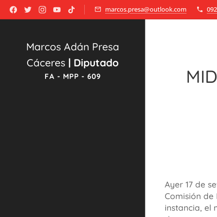
marcos.presa@outlook.com
092
Marcos Adán Presa
Cáceres
|
Diputado
MID
FA - MPP - 609
Ayer 17 de se
Comisión de 
instancia, el