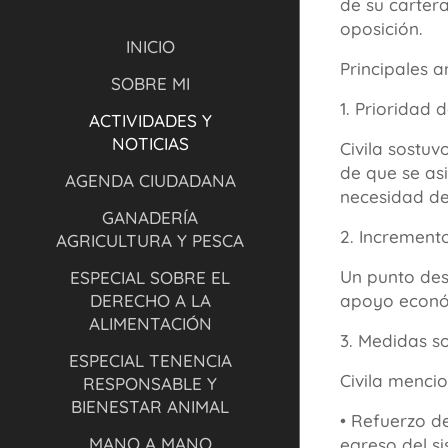
de su cartera
oposición.
INICIO
Principales a
SOBRE MI
1. Prioridad 
ACTIVIDADES Y
NOTICIAS
Civila sostuv
de que se asi
AGENDA CIUDADANA
necesidad de
GANADERÍA
2. Increment
AGRICULTURA Y PESCA
Un punto des
ESPECIAL SOBRE EL
DERECHO A LA
apoyo econó
ALIMENTACIÓN
3. Medidas s
ESPECIAL TENENCIA
Civila mencio
RESPONSABLE Y
BIENESTAR ANIMAL
• Refuerzo de
MANO A MANO
egreso del si