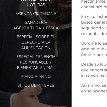
mecanismos d
NOTICIAS
continuará a
AGENDA CIUDADANA
En esta insta
busca genera
GANADERÍA
AGRICULTURA Y PESCA
seguridad via
razonabilida
ESPECIAL SOBRE EL
DERECHO A LA
Durante la s
ALIMENTACIÓN
gestión públi
ámbito parla
ESPECIAL TENENCIA
RESPONSABLE Y
Desde su labo
BIENESTAR ANIMAL
que impactan
la convivenci
MANO A MANO
SITIOS DE INTERÉS
Asimismo, se
en soluciones