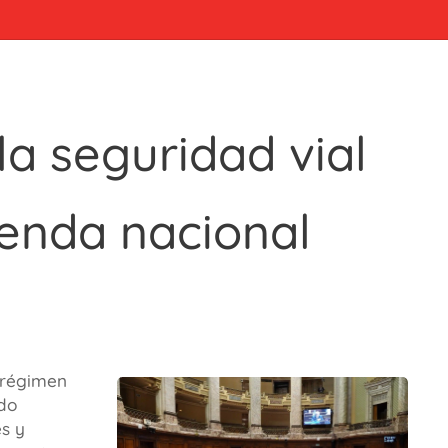
a seguridad vial
enda nacional
 régimen
ndo
s y