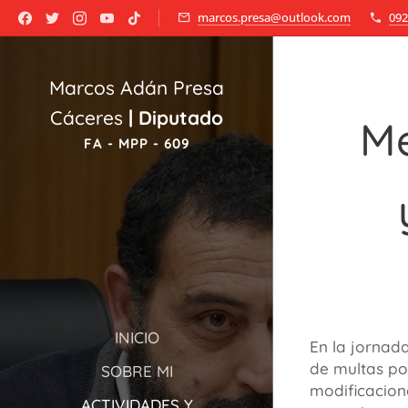
marcos.presa@outlook.com
092
Marcos Adán Presa
Cáceres
|
Diputado
Me
FA - MPP - 609
INICIO
En la jornad
de multas po
SOBRE MI
modificacion
ACTIVIDADES Y