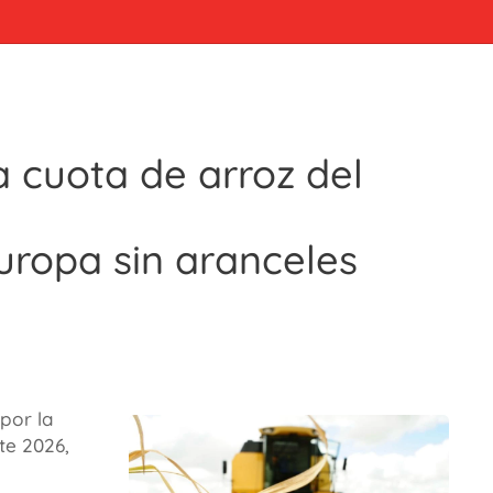
 cuota de arroz del
uropa sin aranceles
por la
te 2026,