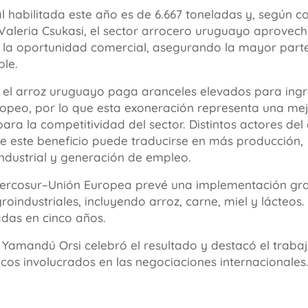
l habilitada este año es de 6.667 toneladas y, según c
r Valeria Csukasi, el sector arrocero uruguayo aprovec
la oportunidad comercial, asegurando la mayor parte
ble.
 el arroz uruguayo paga aranceles elevados para ingr
peo, por lo que esta exoneración representa una me
 para la competitividad del sector. Distintos actores del
e este beneficio puede traducirse en más producción,
industrial y generación de empleo.
ercosur–Unión Europea prevé una implementación gradu
oindustriales, incluyendo arroz, carne, miel y lácteos. 
adas en cinco años.
e Yamandú Orsi celebró el resultado y destacó el traba
icos involucrados en las negociaciones internacionales