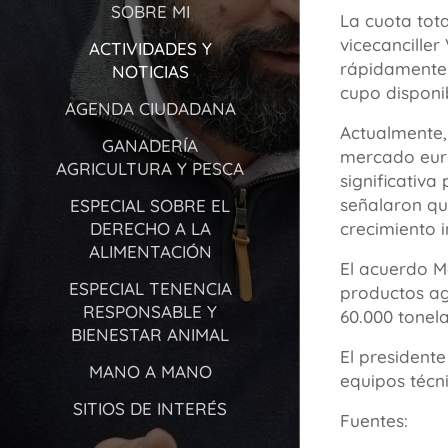
SOBRE MI
La cuota tota
vicecancille
ACTIVIDADES Y
rápidamente 
NOTICIAS
cupo disponi
AGENDA CIUDADANA
Actualmente,
GANADERÍA
mercado euro
AGRICULTURA Y PESCA
significativa
señalaron qu
ESPECIAL SOBRE EL
DERECHO A LA
crecimiento 
ALIMENTACIÓN
El acuerdo M
ESPECIAL TENENCIA
productos agr
RESPONSABLE Y
60.000 tonel
BIENESTAR ANIMAL
El president
MANO A MANO
equipos técn
SITIOS DE INTERÉS
Fuentes: