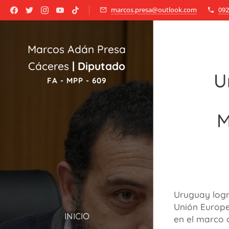
marcos.presa@outlook.com
092
Marcos Adán Presa
Cáceres
|
Diputado
U
FA - MPP - 609
M
Uruguay logr
Unión Europe
INICIO
en el marco 