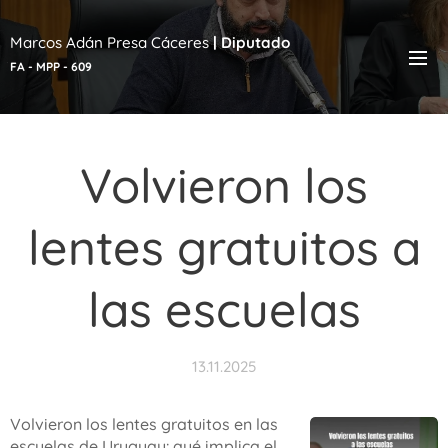
Marcos Adán Presa Cáceres
|
Diputado
FA - MPP - 609
Volvieron los
lentes gratuitos a
las escuelas
13.11.2025
Volvieron los lentes gratuitos en las
escuelas de Uruguay: qué implica el