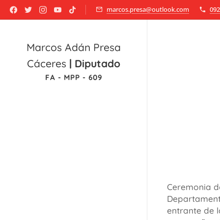
marcos.presa@outlook.com
092
Marcos Adán Presa
Cáceres
|
Diputado
FA - MPP - 609
Ceremonia de
Departamenta
entrante de l